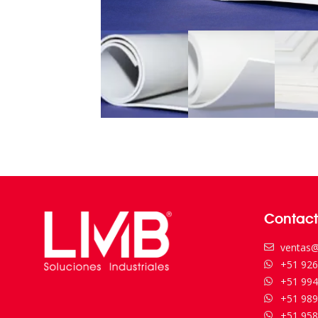
Contac
ventas@
+51 926
+51 994
+51 989
+51 958