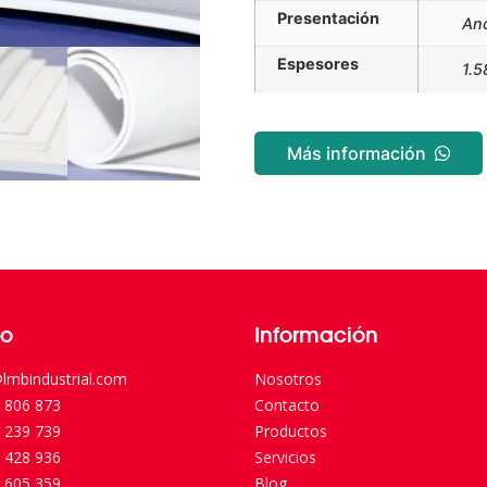
Presentación
Anc
Espesores
1.5
Más información
to
Información
lmbindustrial.com
Nosotros
 806 873
Contacto
 239 739
Productos
 428 936
Servicios
 605 359
Blog